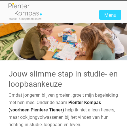
Menu
Home
Aanbod
Over mij
Jouw slimme stap in studie- en
Contact
loopbaankeuze
E-mail
Omdat jongeren blijven groeien, groeit mijn begeleiding
met hen mee. Onder de naam
Pienter Kompas
(voorheen Pientere Tiener)
help ik niet alleen tieners,
maar ook jongvolwassenen bij het vinden van hun
richting in studie, loopbaan en leven.